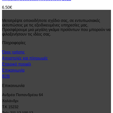
6.50
€
Μετατρέψτε οποιοδήποτε σχέδιο σας, σε εντυπωσιακές
εκτυπώσεις με τις εξειδικευμένες υπηρεσίες μας.
Προσφέρουμε μια μεγάλη γκάμα προϊόντων που μπορούν να
φιλοξενήσουν τις ιδέες σας.
Πληροφορίες
Όροι χρήσης
Αποστολές και πληρωμές
Εταιρικό προφίλ
Επικοινωνία
B2B
Επικοινωνία
Ανδρέα Παπανδρέου 64
Χαλάνδρι
Τ.Κ 15232
Τηλ: 211 12.100.12