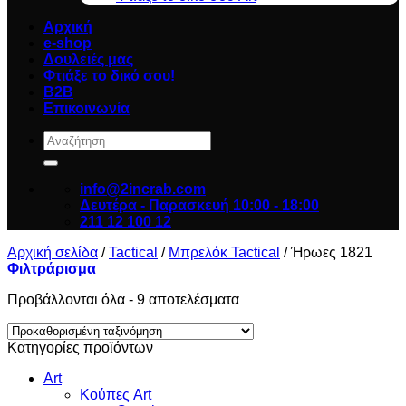
Αρχική
e-shop
Δουλειές μας
Φτιάξε το δικό σου!
B2B
Επικοινωνία
Αναζήτηση
για:
info@2incrab.com
Δευτέρα - Παρασκευή 10:00 - 18:00
211 12 100 12
Αρχική σελίδα
/
Tactical
/
Μπρελόκ Tactical
/
Ήρωες 1821
Φιλτράρισμα
Προβάλλονται όλα - 9 αποτελέσματα
Κατηγορίες προϊόντων
Art
Κούπες Art