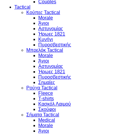
Couples
Tactical
Κούπες Tactical
Morale
Άγιοι
Αστυνομίας
Ήρωες 1821
Κυνήγι
Πυροσβεστικής
Μπρελόκ Tactical
Morale
Άγιοι
Αστυνομίας
Ήρωες 1821
Πυροσβεστικής
Σημαίες
Ρούχα Tactical
Fleece
T-shirts
Κασκόλ Λαιμού
Σκούφοι
Σήματα Tactical
Medical
Morale
Άγιοι