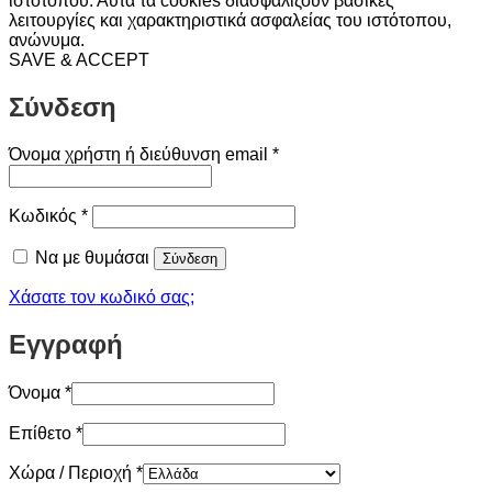
ιστότοπου. Αυτά τα cookies διασφαλίζουν βασικές
λειτουργίες και χαρακτηριστικά ασφαλείας του ιστότοπου,
ανώνυμα.
SAVE & ACCEPT
Σύνδεση
Απαιτείται
Όνομα χρήστη ή διεύθυνση email
*
Απαιτείται
Κωδικός
*
Να με θυμάσαι
Σύνδεση
Χάσατε τον κωδικό σας;
Εγγραφή
Όνομα
*
Επίθετο
*
Χώρα / Περιοχή
*