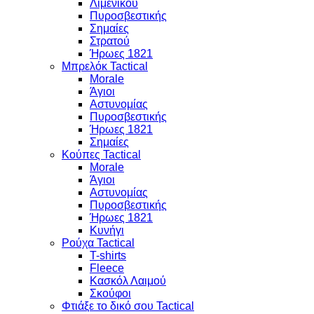
Λιμενικού
Πυροσβεστικής
Σημαίες
Στρατού
Ήρωες 1821
Μπρελόκ Tactical
Morale
Άγιοι
Αστυνομίας
Πυροσβεστικής
Ήρωες 1821
Σημαίες
Κούπες Tactical
Morale
Άγιοι
Αστυνομίας
Πυροσβεστικής
Ήρωες 1821
Κυνήγι
Ρούχα Tactical
T-shirts
Fleece
Κασκόλ Λαιμού
Σκούφοι
Φτιάξε το δικό σου Tactical