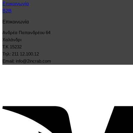
Επικοινωνία
B2B
Επικοινωνία
Ανδρέα Παπανδρέου 64
Χαλάνδρι
Τ.Κ 15232
Τηλ: 211 12.100.12
Email: info@2incrab.com