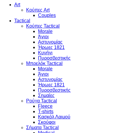
Art
Κούπες Art
Couples
Tactical
Κούπες Tactical
Morale
Άγιοι
Αστυνομίας
Ήρωες 1821
Κυνήγι
Πυροσβεστικής
Μπρελόκ Tactical
Morale
Άγιοι
Αστυνομίας
Ήρωες 1821
Πυροσβεστικής
Σημαίες
Ρούχα Tactical
Fleece
T-shirts
Κασκόλ Λαιμού
Σκούφοι
Σήματα Tactical
Medical