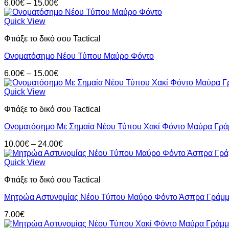
Price
6.00
€
–
15.00
€
range:
6.00€
Quick View
through
Φτιάξε το δικό σου Tactical
15.00€
Ονοματόσημο Νέου Τύπου Μαύρο Φόντο
Price
6.00
€
–
15.00
€
range:
6.00€
Quick View
through
Φτιάξε το δικό σου Tactical
15.00€
Ονοματόσημο Με Σημαία Νέου Τύπου Χακί Φόντο Μαύρα Γρά
Price
10.00
€
–
24.00
€
range:
10.00€
Quick View
through
Φτιάξε το δικό σου Tactical
24.00€
Μητρώα Αστυνομίας Νέου Τύπου Μαύρο Φόντο Άσπρα Γράμμ
7.00
€