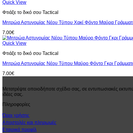
Quick View
Φτιάξε το δικό σου Tactical
Μητρώα Αστυνομίας Νέου Τύπου Χακί Φόντο Μαύρα Γράμματ
7.00
€
Quick View
Φτιάξε το δικό σου Tactical
Μητρώα Αστυνομίας Νέου Τύπου Μαύρο Φόντο Γκρι Γράμματ
7.00
€
Μετατρέψτε οποιοδήποτε σχέδιο σας, σε εντυπωσιακές εκτυπώ
ιδέες σας.
Πληροφορίες
Όροι χρήσης
Αποστολές και πληρωμές
Εταιρικό προφίλ