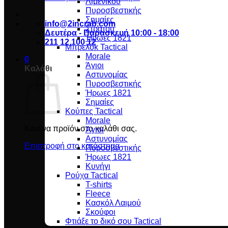
Λιμενικού
Πυροσβεστικής
Σημαίες
info@2incrab.com
Στρατού
Δευτέρα - Παρασκευή 10:00 - 18:00
Ήρωες 1821
211 12 100 12
Μπρελόκ Tactical
Morale
0
Άγιοι
Καλάθι
Αστυνομίας
Πυροσβεστικής
Ήρωες 1821
Σημαίες
Κούπες Tactical
Morale
Κανένα προϊόν στο καλάθι σας.
Άγιοι
Αστυνομίας
Επιστροφή στο κατάστημα
Πυροσβεστικής
Ήρωες 1821
Κυνήγι
Ρούχα Tactical
T-shirts
Fleece
Κασκόλ Λαιμού
Σκούφοι
Φτιάξε το δικό σου Tactical