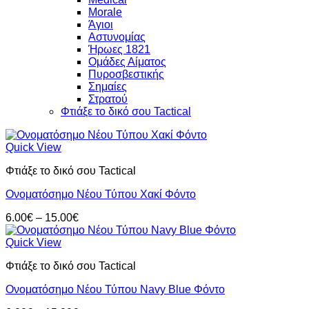
Morale
Άγιοι
Αστυνομίας
Ήρωες 1821
Ομάδες Αίματος
Πυροσβεστικής
Σημαίες
Στρατού
Φτιάξε το δικό σου Tactical
Quick View
Φτιάξε το δικό σου Tactical
Ονοματόσημο Νέου Τύπου Χακί Φόντο
Price
6.00
€
–
15.00
€
range:
6.00€
Quick View
through
Φτιάξε το δικό σου Tactical
15.00€
Ονοματόσημο Νέου Τύπου Navy Blue Φόντο