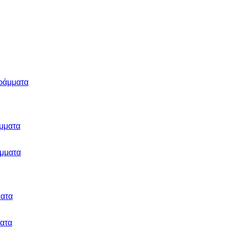
μματα
ατα