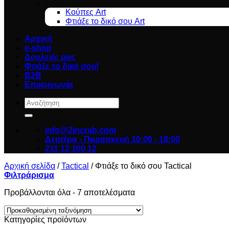
Art
Κούπες Art
Φτιάξε το δικό σου Art
Αρχική
e-shop
Δουλειές μας
Φτιάξε το δικό σου!
B2B
Επικοινωνία
Αναζήτηση
για:
info@2incrab.com
Δευτέρα - Παρασκευή 10:00 - 18:00
211 12 100 12
Αρχική σελίδα
/
Tactical
/
Φτιάξε το δικό σου Tactical
Φιλτράρισμα
Προβάλλονται όλα - 7 αποτελέσματα
Κατηγορίες προϊόντων