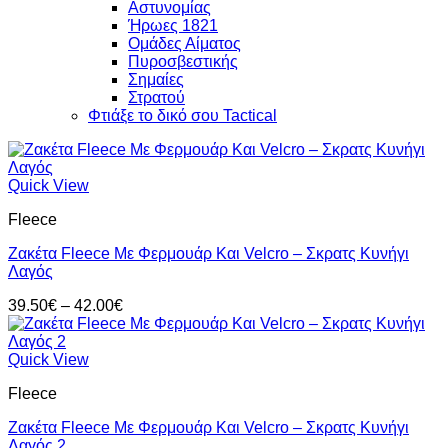
Αστυνομίας
Ήρωες 1821
Ομάδες Αίματος
Πυροσβεστικής
Σημαίες
Στρατού
Φτιάξε το δικό σου Tactical
Quick View
Fleece
Ζακέτα Fleece Με Φερμουάρ Και Velcro – Σκρατς Κυνήγι
Λαγός
Price
39.50
€
–
42.00
€
range:
39.50€
through
Quick View
42.00€
Fleece
Ζακέτα Fleece Με Φερμουάρ Και Velcro – Σκρατς Κυνήγι
Λαγός 2