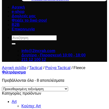
Αρχική
e-shop
Δουλειές μας
Φτιάξε το δικό σου!
B2B
Επικοινωνία
Αναζήτηση
για:
info@2incrab.com
Δευτέρα - Παρασκευή 10:00 - 18:00
211 12 100 12
Αρχική σελίδα
/
Tactical
/
Ρούχα Tactical
/
Fleece
Φιλτράρισμα
Προβάλλονται όλα - 8 αποτελέσματα
Κατηγορίες προϊόντων
Art
Κούπες Art