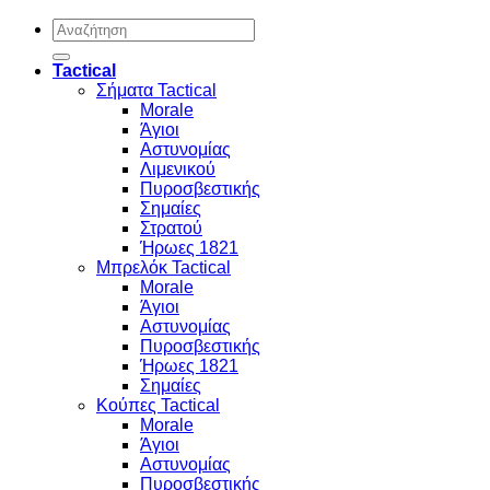
Αναζήτηση
για:
Tactical
Σήματα Tactical
Morale
Άγιοι
Αστυνομίας
Λιμενικού
Πυροσβεστικής
Σημαίες
Στρατού
Ήρωες 1821
Μπρελόκ Tactical
Morale
Άγιοι
Αστυνομίας
Πυροσβεστικής
Ήρωες 1821
Σημαίες
Κούπες Tactical
Morale
Άγιοι
Αστυνομίας
Πυροσβεστικής