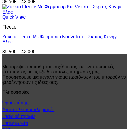
Price
39.50
€
–
42.00
€
range:
39.50€
through
Quick View
42.00€
Fleece
Ζακέτα Fleece Με Φερμουάρ Και Velcro – Σκρατς Κυνήγι
Ελάφι
Price
39.50
€
–
42.00
€
range:
39.50€
Μετατρέψτε οποιοδήποτε σχέδιο σας, σε εντυπωσιακές
through
εκτυπώσεις με τις εξειδικευμένες υπηρεσίες μας.
42.00€
Προσφέρουμε μια μεγάλη γκάμα προϊόντων που μπορούν να
φιλοξενήσουν τις ιδέες σας.
Πληροφορίες
Όροι χρήσης
Αποστολές και πληρωμές
Εταιρικό προφίλ
Επικοινωνία