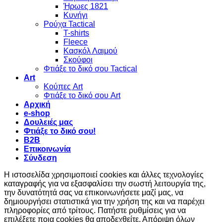
Ήρωες 1821
Κυνήγι
Ρούχα Tactical
T-shirts
Fleece
Κασκόλ Λαιμού
Σκούφοι
Φτιάξε το δικό σου Tactical
Art
Κούπες Art
Φτιάξε το δικό σου Art
Αρχική
e-shop
Δουλειές μας
Φτιάξε το δικό σου!
B2B
Επικοινωνία
Σύνδεση
Η ιστοσελίδα χρησιμοποιεί cookies και άλλες τεχνολογίες
καταγραφής για να εξασφαλίσει την σωστή λειτουργία της,
την δυνατότητά σας να επικοινωνήσετε μαζί μας, να
δημιουργήσει στατιστικά για την χρήση της και να παρέχει
πληροφορίες από τρίτους. Πατήστε ρυθμίσεις για να
επιλέξετε ποια cookies θα αποδεχθείτε.
Απόριψη όλων