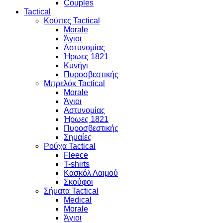
Couples
Tactical
Κούπες Tactical
Morale
Άγιοι
Αστυνομίας
Ήρωες 1821
Κυνήγι
Πυροσβεστικής
Μπρελόκ Tactical
Morale
Άγιοι
Αστυνομίας
Ήρωες 1821
Πυροσβεστικής
Σημαίες
Ρούχα Tactical
Fleece
T-shirts
Κασκόλ Λαιμού
Σκούφοι
Σήματα Tactical
Medical
Morale
Άγιοι