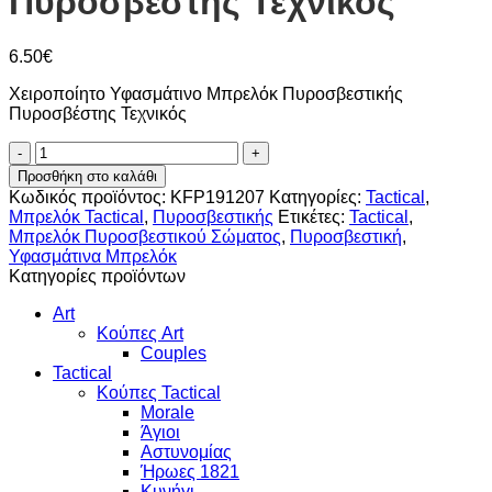
Πυροσβέστης Τεχνικός
6.50
€
Χειροποίητο Υφασμάτινο Μπρελόκ Πυροσβεστικής
Πυροσβέστης Τεχνικός
Μπρελόκ
Πυροσβεστικής
Προσθήκη στο καλάθι
Πυροσβέστης
Κωδικός προϊόντος:
KFP191207
Κατηγορίες:
Tactical
,
Τεχνικός
Μπρελόκ Tactical
,
Πυροσβεστικής
Ετικέτες:
Tactical
,
ποσότητα
Μπρελόκ Πυροσβεστικού Σώματος
,
Πυροσβεστική
,
Υφασμάτινα Μπρελόκ
Κατηγορίες προϊόντων
Art
Κούπες Art
Couples
Tactical
Κούπες Tactical
Morale
Άγιοι
Αστυνομίας
Ήρωες 1821
Κυνήγι