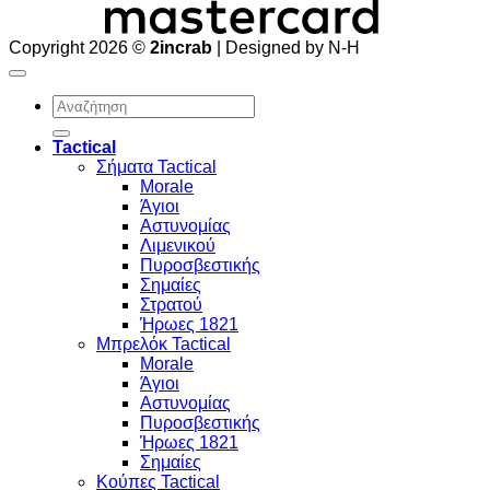
Copyright 2026 ©
2incrab
| Designed by N-H
Αναζήτηση
για:
Tactical
Σήματα Tactical
Morale
Άγιοι
Αστυνομίας
Λιμενικού
Πυροσβεστικής
Σημαίες
Στρατού
Ήρωες 1821
Μπρελόκ Tactical
Morale
Άγιοι
Αστυνομίας
Πυροσβεστικής
Ήρωες 1821
Σημαίες
Κούπες Tactical