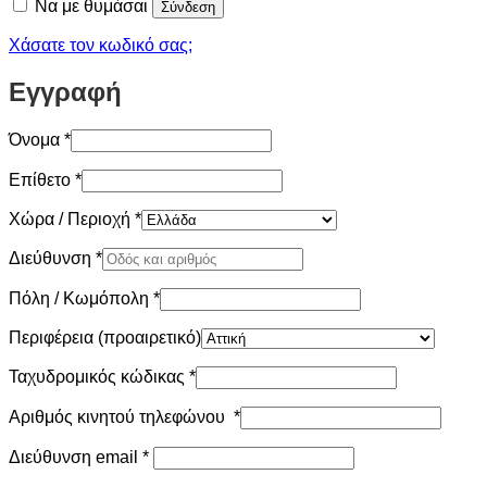
Να με θυμάσαι
Σύνδεση
Χάσατε τον κωδικό σας;
Εγγραφή
Όνομα
*
Επίθετο
*
Χώρα / Περιοχή
*
Διεύθυνση
*
Πόλη / Κωμόπολη
*
Περιφέρεια
(προαιρετικό)
Ταχυδρομικός κώδικας
*
Αριθμός κινητού τηλεφώνου
*
Απαιτείται
Διεύθυνση email
*