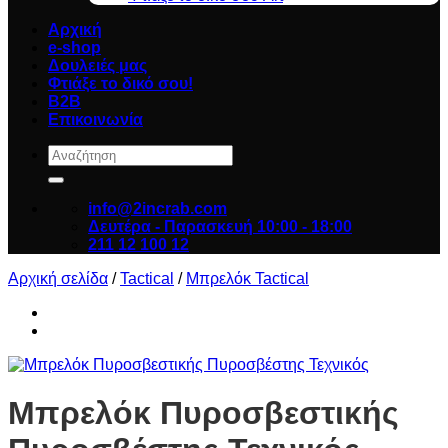
Αρχική
e-shop
Δουλειές μας
Φτιάξε το δικό σου!
B2B
Επικοινωνία
Αναζήτηση
για:
info@2incrab.com
Δευτέρα - Παρασκευή 10:00 - 18:00
211 12 100 12
Αρχική σελίδα
/
Tactical
/
Μπρελόκ Tactical
Μπρελόκ Πυροσβεστικής