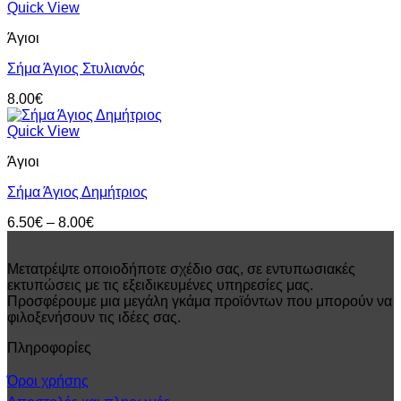
6.50€
Quick View
through
Άγιοι
8.00€
Σήμα Άγιος Στυλιανός
8.00
€
Quick View
Άγιοι
Σήμα Άγιος Δημήτριος
Price
6.50
€
–
8.00
€
range:
6.50€
Μετατρέψτε οποιοδήποτε σχέδιο σας, σε εντυπωσιακές
through
εκτυπώσεις με τις εξειδικευμένες υπηρεσίες μας.
8.00€
Προσφέρουμε μια μεγάλη γκάμα προϊόντων που μπορούν να
φιλοξενήσουν τις ιδέες σας.
Πληροφορίες
Όροι χρήσης