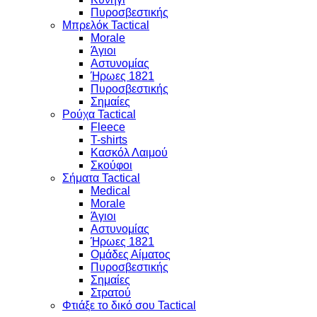
Πυροσβεστικής
Μπρελόκ Tactical
Morale
Άγιοι
Αστυνομίας
Ήρωες 1821
Πυροσβεστικής
Σημαίες
Ρούχα Tactical
Fleece
T-shirts
Κασκόλ Λαιμού
Σκούφοι
Σήματα Tactical
Medical
Morale
Άγιοι
Αστυνομίας
Ήρωες 1821
Ομάδες Αίματος
Πυροσβεστικής
Σημαίες
Στρατού
Φτιάξε το δικό σου Tactical