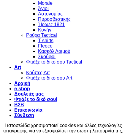
Morale
Άγιοι
Αστυνομίας
Πυροσβεστικής
Ήρωες 1821
Κυνήγι
Ρούχα Tactical
T-shirts
Fleece
Κασκόλ Λαιμού
Σκούφοι
Φτιάξε το δικό σου Tactical
Art
Κούπες Art
Φτιάξε το δικό σου Art
Αρχική
e-shop
Δουλειές μας
Φτιάξε το δικό σου!
B2B
Επικοινωνία
Σύνδεση
Η ιστοσελίδα χρησιμοποιεί cookies και άλλες τεχνολογίες
καταγραφής για να εξασφαλίσει την σωστή λειτουργία της,