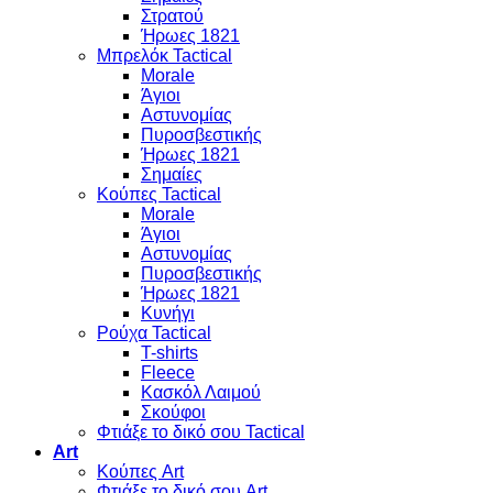
Στρατού
Ήρωες 1821
Μπρελόκ Tactical
Morale
Άγιοι
Αστυνομίας
Πυροσβεστικής
Ήρωες 1821
Σημαίες
Κούπες Tactical
Morale
Άγιοι
Αστυνομίας
Πυροσβεστικής
Ήρωες 1821
Κυνήγι
Ρούχα Tactical
T-shirts
Fleece
Κασκόλ Λαιμού
Σκούφοι
Φτιάξε το δικό σου Tactical
Art
Κούπες Art
Φτιάξε το δικό σου Art