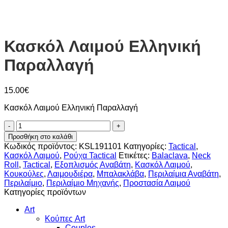
Κασκόλ Λαιμού Ελληνική
Παραλλαγή
15.00
€
Κασκόλ Λαιμού Ελληνική Παραλλαγή
Κασκόλ
Λαιμού
Προσθήκη στο καλάθι
Ελληνική
Κωδικός προϊόντος:
KSL191101
Κατηγορίες:
Tactical
,
Παραλλαγή
Κασκόλ Λαιμού
,
Ρούχα Tactical
Ετικέτες:
Balaclava
,
Neck
ποσότητα
Roll
,
Tactical
,
Εξοπλισμός Αναβάτη
,
Κασκόλ Λαιμού
,
Κουκούλες
,
Λαιμουδιέρα
,
Μπαλακλάβα
,
Περιλαίμια Αναβάτη
,
Περιλαίμιο
,
Περιλαίμιο Μηχανής
,
Προστασία Λαιμού
Κατηγορίες προϊόντων
Art
Κούπες Art
Couples