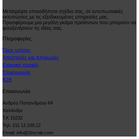
Μετατρέψτε οποιοδήποτε σχέδιο σας, σε εντυπωσιακές
εκτυπώσεις με τις εξειδικευμένες υπηρεσίες μας.
Προσφέρουμε μια μεγάλη γκάμα προϊόντων που μπορούν να
φιλοξενήσουν τις ιδέες σας.
Πληροφορίες
Όροι χρήσης
Αποστολές και πληρωμές
Εταιρικό προφίλ
Επικοινωνία
B2B
Επικοινωνία
Ανδρέα Παπανδρέου 64
Χαλάνδρι
Τ.Κ 15232
Τηλ: 211 12.100.12
Email: info@2incrab.com