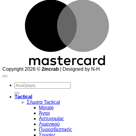
M
Copyright 2026 ©
2incrab
| Designed by N-H
Αναζήτηση
για:
Tactical
Σήματα Tactical
Morale
Άγιοι
Αστυνομίας
Λιμενικού
Πυροσβεστικής
Σημαίες