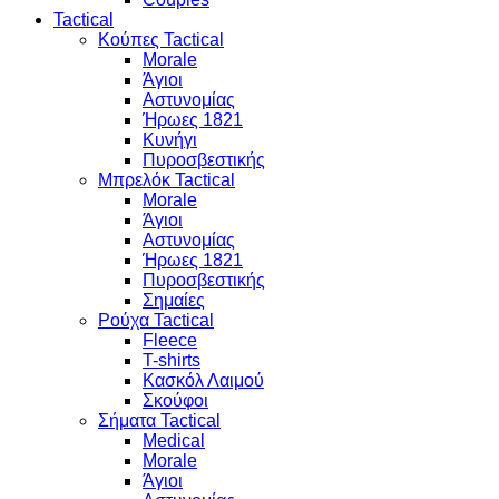
Tactical
Κούπες Tactical
Morale
Άγιοι
Αστυνομίας
Ήρωες 1821
Κυνήγι
Πυροσβεστικής
Μπρελόκ Tactical
Morale
Άγιοι
Αστυνομίας
Ήρωες 1821
Πυροσβεστικής
Σημαίες
Ρούχα Tactical
Fleece
T-shirts
Κασκόλ Λαιμού
Σκούφοι
Σήματα Tactical
Medical
Morale
Άγιοι