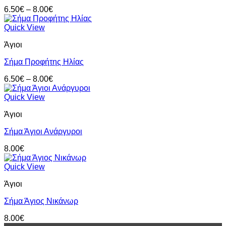
Price
6.50
€
–
8.00
€
range:
6.50€
Quick View
through
Άγιοι
8.00€
Σήμα Προφήτης Ηλίας
Price
6.50
€
–
8.00
€
range:
6.50€
Quick View
through
Άγιοι
8.00€
Σήμα Άγιοι Ανάργυροι
8.00
€
Quick View
Άγιοι
Σήμα Άγιος Νικάνωρ
8.00
€