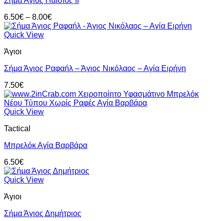
Σήμα Άγιος Παΐσιος II
Price
6.50
€
–
8.00
€
range:
6.50€
Quick View
through
Άγιοι
8.00€
Σήμα Άγιος Ραφαήλ – Άγιος Νικόλαος – Αγία Ειρήνη
7.50
€
Quick View
Tactical
Μπρελόκ Αγία Βαρβάρα
6.50
€
Quick View
Άγιοι
Σήμα Άγιος Δημήτριος