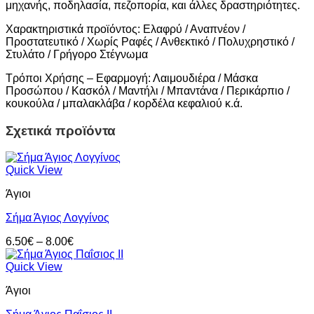
μηχανής, ποδηλασία, πεζοπορία, και άλλες δραστηριότητες.
Χαρακτηριστικά προϊόντος: Ελαφρύ / Αναπνέον /
Προστατευτικό / Χωρίς Ραφές / Ανθεκτικό / Πολυχρηστικό /
Στυλάτο / Γρήγορο Στέγνωμα
Τρόποι Χρήσης – Εφαρμογή: Λαιμουδιέρα / Μάσκα
Προσώπου / Κασκόλ / Μαντήλι / Μπαντάνα / Περικάρπιο /
κουκούλα / μπαλακλάβα / κορδέλα κεφαλιού κ.ά.
Σχετικά προϊόντα
Quick View
Άγιοι
Σήμα Άγιος Λογγίνος
Price
6.50
€
–
8.00
€
range:
6.50€
Quick View
through
Άγιοι
8.00€