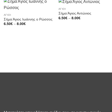
ΆΓΙΟΙ
Σήμα Άγιος Αντώνιος
ΆΓΙΟΙ
Price
6.50
€
–
8.00
€
Σήμα Άγιος Ιωάννης ο Ρώσσος
range:
Price
6.50
€
–
8.00
€
6.50€
range:
through
6.50€
8.00€
through
8.00€