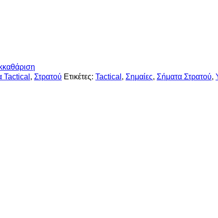
κκαθάριση
 Tactical
,
Στρατού
Ετικέτες:
Tactical
,
Σημαίες
,
Σήματα Στρατού
,