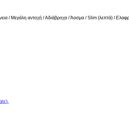
νεια / Μεγάλη αντοχή / Αδιάβροχα / Άοσμα / Slim (λεπτά) / Ελα
τς).