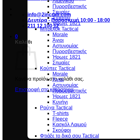
Λιμενικού
Πυροσβεστικής
Σημαίες
info@2incrab.com
Στρατού
Δευτέρα - Παρασκευή 10:00 - 18:00
Ήρωες 1821
211 12 100 12
Μπρελόκ Tactical
Morale
0
Άγιοι
Καλάθι
Αστυνομίας
Πυροσβεστικής
Ήρωες 1821
Σημαίες
Κούπες Tactical
Morale
Κανένα προϊόν στο καλάθι σας.
Άγιοι
Αστυνομίας
Επιστροφή στο κατάστημα
Πυροσβεστικής
Ήρωες 1821
Κυνήγι
Ρούχα Tactical
T-shirts
Fleece
Κασκόλ Λαιμού
Σκούφοι
Φτιάξε το δικό σου Tactical