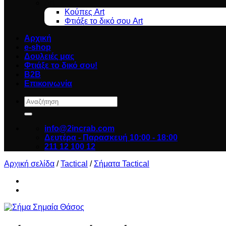
Art
Κούπες Art
Φτιάξε το δικό σου Art
Αρχική
e-shop
Δουλειές μας
Φτιάξε το δικό σου!
B2B
Επικοινωνία
Αναζήτηση
για:
info@2incrab.com
Δευτέρα - Παρασκευή 10:00 - 18:00
211 12 100 12
Αρχική σελίδα
/
Tactical
/
Σήματα Tactical