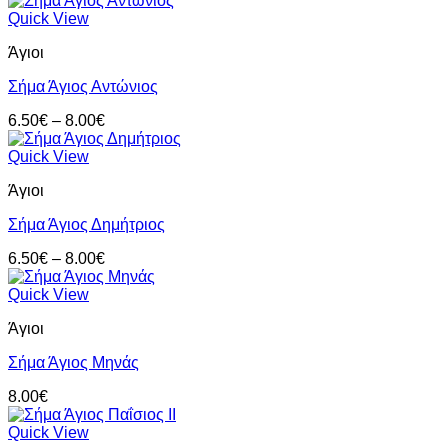
Quick View
Άγιοι
Σήμα Άγιος Αντώνιος
Price
6.50
€
–
8.00
€
range:
6.50€
Quick View
through
Άγιοι
8.00€
Σήμα Άγιος Δημήτριος
Price
6.50
€
–
8.00
€
range:
6.50€
Quick View
through
Άγιοι
8.00€
Σήμα Άγιος Μηνάς
8.00
€
Quick View