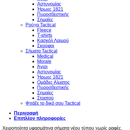
Αστυνομίας
Ήρωες 1821
Πυροσβεστικής
Σημαίες
Ρούχα Tactical
Fleece
T-shirts
Κασκόλ Λαιμού
Σκούφοι
Σήματα Tactical
Medical
Morale
Άγιοι
Αστυνομίας
Ήρωες 1821
Ομάδες Αίματος
Πυροσβεστικής
Σημαίες
Στρατού
Φτιάξε το δικό σου Tactical
Περιγραφή
Επιπλέον πληροφορίες
Χειροποίητα υφασμάτινα σήματα νέου τύπου χωρίς ραφές.