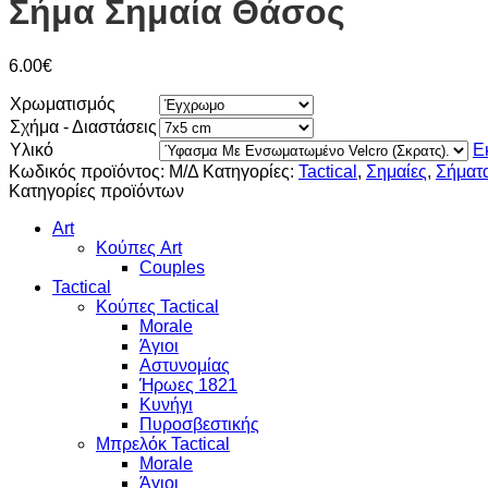
Σήμα Σημαία Θάσος
6.00
€
Χρωματισμός
Σχήμα - Διαστάσεις
Υλικό
Ε
Κωδικός προϊόντος:
Μ/Δ
Κατηγορίες:
Tactical
,
Σημαίες
,
Σήματα
Κατηγορίες προϊόντων
Art
Κούπες Art
Couples
Tactical
Κούπες Tactical
Morale
Άγιοι
Αστυνομίας
Ήρωες 1821
Κυνήγι
Πυροσβεστικής
Μπρελόκ Tactical
Morale
Άγιοι