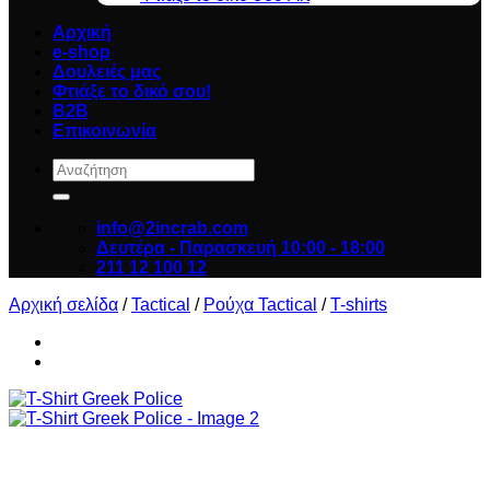
Αρχική
e-shop
Δουλειές μας
Φτιάξε το δικό σου!
B2B
Επικοινωνία
Αναζήτηση
για:
info@2incrab.com
Δευτέρα - Παρασκευή 10:00 - 18:00
211 12 100 12
Αρχική σελίδα
/
Tactical
/
Ρούχα Tactical
/
T-shirts