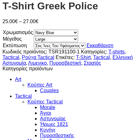
T-Shirt Greek Police
Price
25.00
€
–
27.00
€
range:
Χρωματισμός
25.00€
through
Μέγεθος
27.00€
Εκτύπωση
Εκκαθάριση
Κωδικός προϊόντος:
TSR191100-1
Κατηγορίες:
T-shirts
,
Tactical
,
Ρούχα Tactical
Ετικέτες:
T-Shirt
,
Tactical
,
Ελληνική
Αστυνομία
,
Λιμενικο
,
Πυροσβεστική
,
Στρατός
Κατηγορίες προϊόντων
Art
Κούπες Art
Couples
Tactical
Κούπες Tactical
Morale
Άγιοι
Αστυνομίας
Ήρωες 1821
Κυνήγι
Πυροσβεστικής