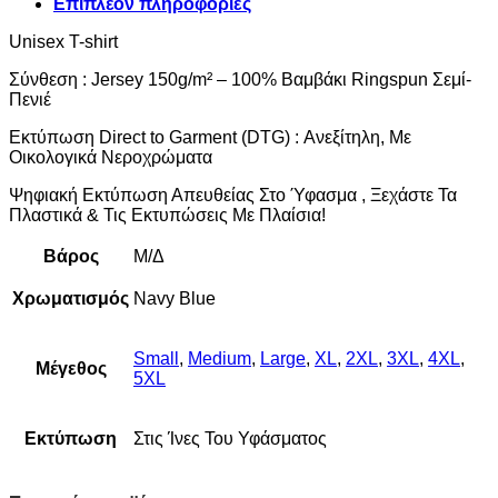
Επιπλέον πληροφορίες
Unisex T-shirt
Σύνθεση : Jersey 150g/m² – 100% Βαμβάκι Ringspun Σεμί-
Πενιέ
Εκτύπωση Direct to Garment (DTG) : Ανεξίτηλη, Με
Οικολογικά Νεροχρώματα
Ψηφιακή Εκτύπωση Απευθείας Στο Ύφασμα , Ξεχάστε Τα
Πλαστικά & Τις Εκτυπώσεις Με Πλαίσια!
Βάρος
Μ/Δ
Χρωματισμός
Navy Blue
Small
,
Medium
,
Large
,
XL
,
2XL
,
3XL
,
4XL
,
Μέγεθος
5XL
Εκτύπωση
Στις Ίνες Του Υφάσματος