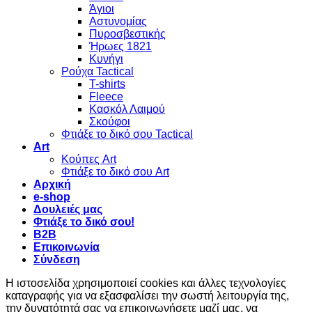
Άγιοι
Αστυνομίας
Πυροσβεστικής
Ήρωες 1821
Κυνήγι
Ρούχα Tactical
T-shirts
Fleece
Κασκόλ Λαιμού
Σκούφοι
Φτιάξε το δικό σου Tactical
Art
Κούπες Art
Φτιάξε το δικό σου Art
Αρχική
e-shop
Δουλειές μας
Φτιάξε το δικό σου!
B2B
Επικοινωνία
Σύνδεση
Η ιστοσελίδα χρησιμοποιεί cookies και άλλες τεχνολογίες
καταγραφής για να εξασφαλίσει την σωστή λειτουργία της,
την δυνατότητά σας να επικοινωνήσετε μαζί μας, να