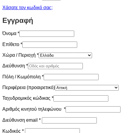
Χάσατε τον κωδικό σας;
Εγγραφή
Όνομα
*
Επίθετο
*
Χώρα / Περιοχή
*
Διεύθυνση
*
Πόλη / Κωμόπολη
*
Περιφέρεια
(προαιρετικό)
Ταχυδρομικός κώδικας
*
Αριθμός κινητού τηλεφώνου
*
Απαιτείται
Διεύθυνση email
*
Απαιτείται
Κωδικός
*