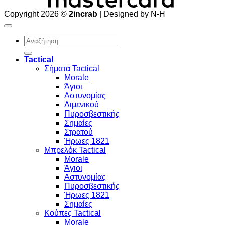
Copyright 2026 ©
2incrab
| Designed by N-H
Αναζήτηση
για:
Tactical
Σήματα Tactical
Morale
Άγιοι
Αστυνομίας
Λιμενικού
Πυροσβεστικής
Σημαίες
Στρατού
Ήρωες 1821
Μπρελόκ Tactical
Morale
Άγιοι
Αστυνομίας
Πυροσβεστικής
Ήρωες 1821
Σημαίες
Κούπες Tactical
Morale