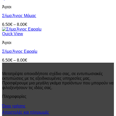
through
Άγιοι
8.00€
Σήμα Άγιος Μάμας
Price
6.50
€
–
8.00
€
range:
6.50€
Quick View
through
Άγιοι
8.00€
Σήμα Άγιος Εφραίμ
Price
6.50
€
–
8.00
€
range:
6.50€
Μετατρέψτε οποιοδήποτε σχέδιο σας, σε εντυπωσιακές
through
εκτυπώσεις με τις εξειδικευμένες υπηρεσίες μας.
8.00€
Προσφέρουμε μια μεγάλη γκάμα προϊόντων που μπορούν να
φιλοξενήσουν τις ιδέες σας.
Πληροφορίες
Όροι χρήσης
Αποστολές και πληρωμές