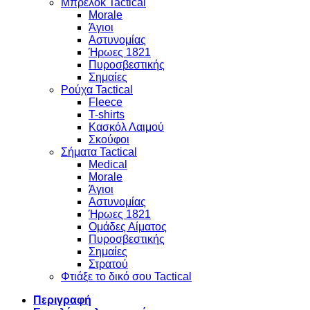
Μπρελόκ Tactical
Morale
Άγιοι
Αστυνομίας
Ήρωες 1821
Πυροσβεστικής
Σημαίες
Ρούχα Tactical
Fleece
T-shirts
Κασκόλ Λαιμού
Σκούφοι
Σήματα Tactical
Medical
Morale
Άγιοι
Αστυνομίας
Ήρωες 1821
Ομάδες Αίματος
Πυροσβεστικής
Σημαίες
Στρατού
Φτιάξε το δικό σου Tactical
Περιγραφή