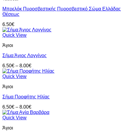
Μπρελόκ Πυροσβεστικής Πυροσβεστικό Σώμα Ελλάδας
Θέσεως
6.50
€
Quick View
Άγιοι
Σήμα Άγιος Λογγίνος
Price
6.50
€
–
8.00
€
range:
6.50€
Quick View
through
Άγιοι
8.00€
Σήμα Προφήτης Ηλίας
Price
6.50
€
–
8.00
€
range:
6.50€
Quick View
through
Άγιοι
8.00€