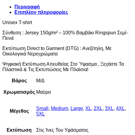
Περιγραφή
Επιπλέον πληροφορίες
Unisex T-shirt
Σύνθεση : Jersey 150g/m² – 100% Βαμβάκι Ringspun Σεμί-
Πενιέ
Εκτύπωση Direct to Garment (DTG) : Ανεξίτηλη, Με
Οικολογικά Νεροχρώματα
Ψηφιακή Εκτύπωση Απευθείας Στο Ύφασμα , Ξεχάστε Τα
Πλαστικά & Τις Εκτυπώσεις Με Πλαίσια!
Βάρος
Μ/Δ
Χρωματισμός
Μαύρο
Small
,
Medium
,
Large
,
XL
,
2XL
,
3XL
,
4XL
,
Μέγεθος
5XL
Εκτύπωση
Στις Ίνες Του Υφάσματος