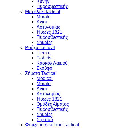
Κυνήγι
Πυροσβεστικής
Μπρελόκ Tactical
Morale
Άγιοι
Αστυνομίας
Ήρωες 1821
Πυροσβεστικής
Σημαίες
Ρούχα Tactical
Fleece
T-shirts
Κασκόλ Λαιμού
Σκούφοι
Σήματα Tactical
Medical
Morale
Άγιοι
Αστυνομίας
Ήρωες 1821
Ομάδες Αίματος
Πυροσβεστικής
Σημαίες
Στρατού
Φτιάξε το δικό σου Tactical