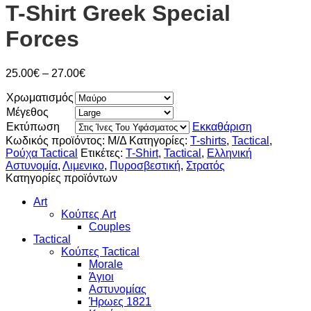
T-Shirt Greek Special
Forces
Price
25.00
€
–
27.00
€
range:
Χρωματισμός
25.00€
through
Μέγεθος
27.00€
Εκτύπωση
Εκκαθάριση
Κωδικός προϊόντος:
Μ/Δ
Κατηγορίες:
T-shirts
,
Tactical
,
Ρούχα Tactical
Ετικέτες:
T-Shirt
,
Tactical
,
Ελληνική
Αστυνομία
,
Λιμενικο
,
Πυροσβεστική
,
Στρατός
Κατηγορίες προϊόντων
Art
Κούπες Art
Couples
Tactical
Κούπες Tactical
Morale
Άγιοι
Αστυνομίας
Ήρωες 1821