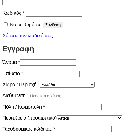
Απαιτείται
Κωδικός
*
Να με θυμάσαι
Σύνδεση
Χάσατε τον κωδικό σας;
Εγγραφή
Όνομα
*
Επίθετο
*
Χώρα / Περιοχή
*
Διεύθυνση
*
Πόλη / Κωμόπολη
*
Περιφέρεια
(προαιρετικό)
Ταχυδρομικός κώδικας
*