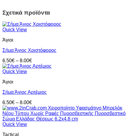
Σχετικά προϊόντα
Quick View
Άγιοι
Σήμα Άγιος Χριστόφορος
Price
6.50
€
–
8.00
€
range:
6.50€
Quick View
through
Άγιοι
8.00€
Σήμα Άγιος Αρτέμιος
Price
6.50
€
–
8.00
€
range:
6.50€
through
8.00€
Quick View
Tactical