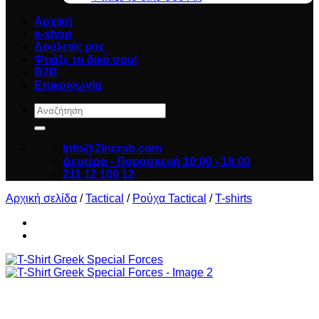
Αρχική
e-shop
Δουλειές μας
Φτιάξε το δικό σου!
B2B
Επικοινωνία
Αναζήτηση
για:
info@2incrab.com
Δευτέρα - Παρασκευή 10:00 - 18:00
211 12 100 12
Αρχική σελίδα
/
Tactical
/
Ρούχα Tactical
/
T-shirts