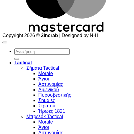
Copyright 2026 ©
2incrab
| Designed by N-H
Αναζήτηση
για:
Tactical
Σήματα Tactical
Morale
Άγιοι
Αστυνομίας
Λιμενικού
Πυροσβεστικής
Σημαίες
Στρατού
Ήρωες 1821
Μπρελόκ Tactical
Morale
Άγιοι
Αστυνομίας