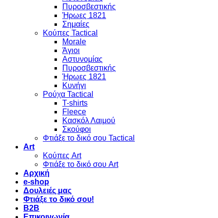
Πυροσβεστικής
Ήρωες 1821
Σημαίες
Κούπες Tactical
Morale
Άγιοι
Αστυνομίας
Πυροσβεστικής
Ήρωες 1821
Κυνήγι
Ρούχα Tactical
T-shirts
Fleece
Κασκόλ Λαιμού
Σκούφοι
Φτιάξε το δικό σου Tactical
Art
Κούπες Art
Φτιάξε το δικό σου Art
Αρχική
e-shop
Δουλειές μας
Φτιάξε το δικό σου!
B2B
Επικοινωνία