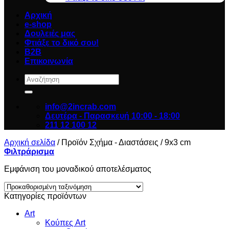
Αρχική
e-shop
Δουλειές μας
Φτιάξε το δικό σου!
B2B
Επικοινωνία
Αναζήτηση
για:
info@2incrab.com
Δευτέρα - Παρασκευή 10:00 - 18:00
211 12 100 12
Αρχική σελίδα
/
Προϊόν Σχήμα - Διαστάσεις
/
9x3 cm
Φιλτράρισμα
Εμφάνιση του μοναδικού αποτελέσματος
Κατηγορίες προϊόντων
Art
Κούπες Art