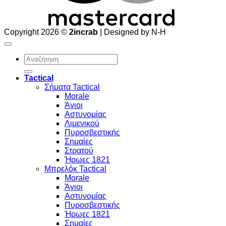
Copyright 2026 ©
2incrab
| Designed by N-H
Αναζήτηση
για:
Tactical
Σήματα Tactical
Morale
Άγιοι
Αστυνομίας
Λιμενικού
Πυροσβεστικής
Σημαίες
Στρατού
Ήρωες 1821
Μπρελόκ Tactical
Morale
Άγιοι
Αστυνομίας
Πυροσβεστικής
Ήρωες 1821
Σημαίες