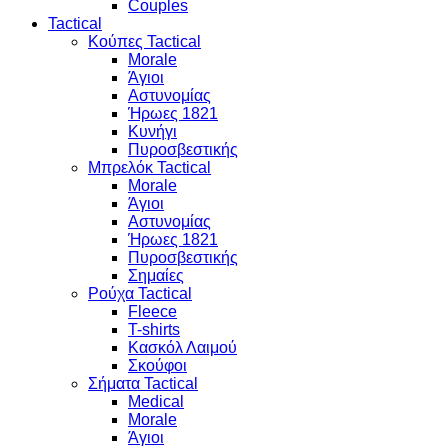
Couples
Tactical
Κούπες Tactical
Morale
Άγιοι
Αστυνομίας
Ήρωες 1821
Κυνήγι
Πυροσβεστικής
Μπρελόκ Tactical
Morale
Άγιοι
Αστυνομίας
Ήρωες 1821
Πυροσβεστικής
Σημαίες
Ρούχα Tactical
Fleece
T-shirts
Κασκόλ Λαιμού
Σκούφοι
Σήματα Tactical
Medical
Morale
Άγιοι