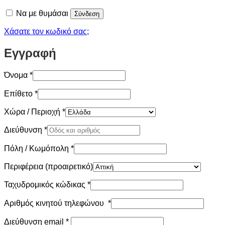
Να με θυμάσαι
Σύνδεση
Χάσατε τον κωδικό σας;
Εγγραφή
Όνομα
*
Επίθετο
*
Χώρα / Περιοχή
*
Διεύθυνση
*
Πόλη / Κωμόπολη
*
Περιφέρεια
(προαιρετικό)
Ταχυδρομικός κώδικας
*
Αριθμός κινητού τηλεφώνου
*
Απαιτείται
Διεύθυνση email
*