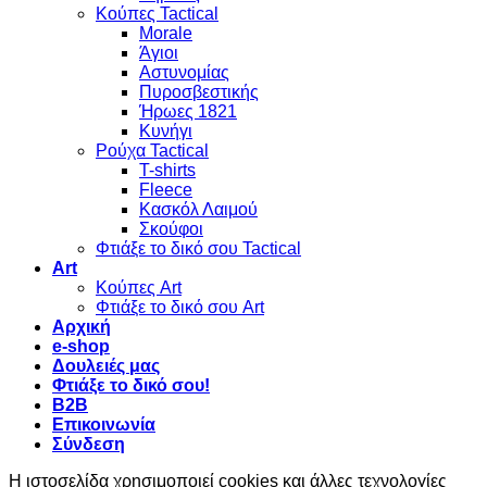
Κούπες Tactical
Morale
Άγιοι
Αστυνομίας
Πυροσβεστικής
Ήρωες 1821
Κυνήγι
Ρούχα Tactical
T-shirts
Fleece
Κασκόλ Λαιμού
Σκούφοι
Φτιάξε το δικό σου Tactical
Art
Κούπες Art
Φτιάξε το δικό σου Art
Αρχική
e-shop
Δουλειές μας
Φτιάξε το δικό σου!
B2B
Επικοινωνία
Σύνδεση
Η ιστοσελίδα χρησιμοποιεί cookies και άλλες τεχνολογίες