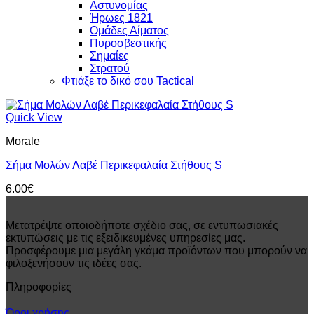
Αστυνομίας
Ήρωες 1821
Ομάδες Αίματος
Πυροσβεστικής
Σημαίες
Στρατού
Φτιάξε το δικό σου Tactical
Quick View
Morale
Σήμα Μολών Λαβέ Περικεφαλαία Στήθους S
6.00
€
Μετατρέψτε οποιοδήποτε σχέδιο σας, σε εντυπωσιακές
εκτυπώσεις με τις εξειδικευμένες υπηρεσίες μας.
Προσφέρουμε μια μεγάλη γκάμα προϊόντων που μπορούν να
φιλοξενήσουν τις ιδέες σας.
Πληροφορίες
Όροι χρήσης